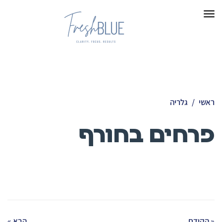
תפריט
ראשי
/
גלריה
פרחים בחורף
« הקודם
הבא »