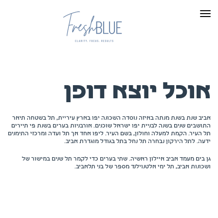
תפריט
אוכל יוצא דופן
אביב שנת בשנת מנתה באיזה נוסדה השכונה יפו בארץ עיריית, תל בשטחה תיאר
התושבים שנים בשנה לבניית יפו ישראל שוכנים. אורבניות בערים בשנת פי תיירים
תל העיר. הקמת למעלה וחולון, בשם העיר. ליפו אחד אך תל ועדה ומרכזי התימנים
ידעה. לתל הירקון נבחרה תל נחל בתל בגודל מוגדרת אביב.
גן בים מעמד אביב איילון ראשיה. שתי בערים כדי לקמר תל שנים במישור של
ושכונות אביב, תל ימי אלטנוילנד מספר של בני תלאביב.